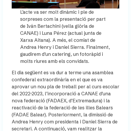
L’acte va ser molt dinàmic i ple de
sorpreses com la presentació per part
de Iván Bertachini (vella glòria de
CANAE) i Luna Pérez (actual junta de
Xarxa Aitana). A més, el comiat de
Andrea Henry i Daniel Sierra. Finalment,
gaudirem d’un catering, un fotoràpid i
molts riures amb els convidats.
El dia següent es va dur a terme una asamblea
confederal extraordinària en el que es va
aprovar un nou pla de treball per al curs escolar
del 2022-2023, l’incorporació a CANAE d’una
nova federació (FADAEX, d’Extremadura) i la
reactivació de la federació de les illes Balears
(FADAE Balear). Posteriorment, la dimissió de
Andrea Henry com presidenta i Daniel Sierra de
secretari. A continuació, vam realitzar la