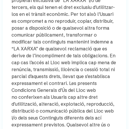
propietat exclusiva de “LA XARXA” i/o de
tercers, els qui tenen el dret exclusiu d’utilitzar-
los en el trànsit econòmic. Per tot això l’Usuari
es compromet a no reproduir, copiar, distribuir,
posar a disposició o de qualsevol altra forma
comunicar públicament, transformar o
modificar tals continguts mantenint indemne a
“LA XARXA” de qualsevol reclamació que es
derive de l’incompliment de tals obligacions. En
cap cas l’accés al Lloc web implica cap mena de
renúncia, transmissió, llicència o cessió total ni
parcial d’aquests drets, llevat que s’establisca
expressament el contrari. Les presents
Condicions Generals d’Ús del Lloc web
no conferixen als Usuaris cap altre dret
d’utilització, alteració, explotació, reproducció,
distribució o comunicació pública del Lloc web
i/o dels seus Continguts diferents dels ací
expressament previstos. Qualsevol altre ús o