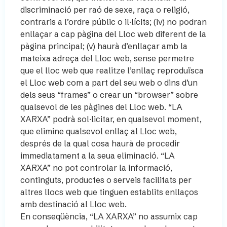
discriminació per raó de sexe, raça o religió,
contraris a l’ordre públic o il·lícits; (iv) no podran
enllaçar a cap pàgina del Lloc web diferent de la
pàgina principal; (v) haurà d’enllaçar amb la
mateixa adreça del Lloc web, sense permetre
que el lloc web que realitze l’enllaç reproduïsca
el Lloc web com a part del seu web o dins d’un
dels seus “frames” o crear un “browser” sobre
qualsevol de les pàgines del Lloc web. “LA
XARXA” podrà sol·licitar, en qualsevol moment,
que elimine qualsevol enllaç al Lloc web,
després de la qual cosa haurà de procedir
immediatament a la seua eliminació. “LA
XARXA” no pot controlar la informació,
continguts, productes o serveis facilitats per
altres llocs web que tinguen establits enllaços
amb destinació al Lloc web.
En conseqüència, “LA XARXA” no assumix cap