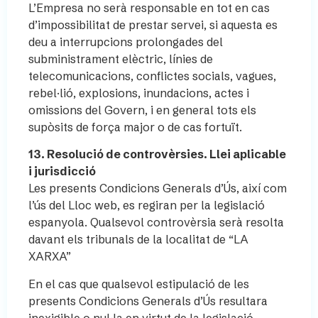
L’Empresa no serà responsable en tot en cas
d’impossibilitat de prestar servei, si aquesta es
deu a interrupcions prolongades del
subministrament elèctric, línies de
telecomunicacions, conflictes socials, vagues,
rebel·lió, explosions, inundacions, actes i
omissions del Govern, i en general tots els
supòsits de força major o de cas fortuït.
13. Resolució de controvèrsies. Llei aplicable
i jurisdicció
Les presents Condicions Generals d’Ús, així com
l’ús del Lloc web, es regiran per la legislació
espanyola. Qualsevol controvèrsia serà resolta
davant els tribunals de la localitat de “LA
XARXA”
En el cas que qualsevol estipulació de les
presents Condicions Generals d’Ús resultara
inexigible o nul·la en virtut de la legislació