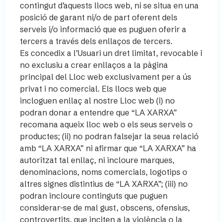
contingut d’aquests llocs web, ni se situa en una
posició de garant ni/o de part oferent dels
serveis i/o informació que es puguen oferir a
tercers a través dels enllaços de tercers.
Es concedix a l’Usuari un dret limitat, revocable i
no exclusiu a crear enllaços a la pàgina
principal del Lloc web exclusivament per a ús
privat i no comercial. Els llocs web que
incloguen enllaç al nostre Lloc web (i) no
podran donar a entendre que “LA XARXA”
recomana aqueix lloc web o els seus serveis o
productes; (ii) no podran falsejar la seua relació
amb “LA XARXA” ni afirmar que “LA XARXA” ha
autoritzat tal enllaç, ni incloure marques,
denominacions, noms comercials, logotips o
altres signes distintius de “LA XARXA”; (iii) no
podran incloure continguts que puguen
considerar-se de mal gust, obscens, ofensius,
controvertits, que inciten a la violència o la