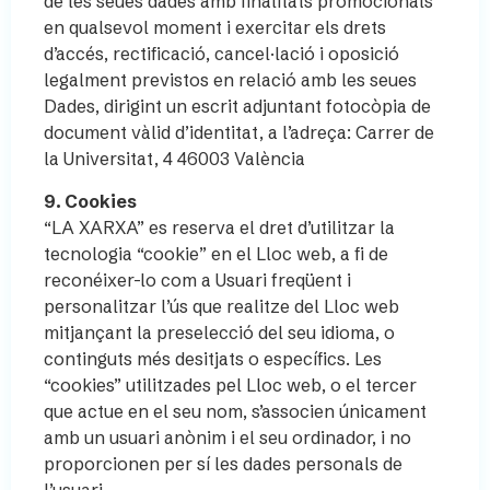
de les seues dades amb finalitats promocionals
en qualsevol moment i exercitar els drets
d’accés, rectificació, cancel·lació i oposició
legalment previstos en relació amb les seues
Dades, dirigint un escrit adjuntant fotocòpia de
document vàlid d’identitat, a l’adreça: Carrer de
la Universitat, 4 46003 València
9. Cookies
“LA XARXA” es reserva el dret d’utilitzar la
tecnologia “cookie” en el Lloc web, a fi de
reconéixer-lo com a Usuari freqüent i
personalitzar l’ús que realitze del Lloc web
mitjançant la preselecció del seu idioma, o
continguts més desitjats o específics. Les
“cookies” utilitzades pel Lloc web, o el tercer
que actue en el seu nom, s’associen únicament
amb un usuari anònim i el seu ordinador, i no
proporcionen per sí les dades personals de
l’usuari.