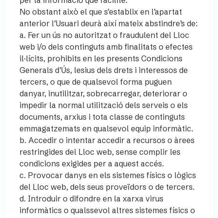
No obstant això el que s’establix en l’apartat
anterior l’Usuari deurà així mateix abstindre’s de:
a. Fer un ús no autoritzat o fraudulent del Lloc
web i/o dels continguts amb finalitats o efectes
il·lícits, prohibits en les presents Condicions
Generals d’Ús, lesius dels drets i interessos de
tercers, o que de qualsevol forma puguen
danyar, inutilitzar, sobrecarregar, deteriorar o
impedir la normal utilització dels serveis o els
documents, arxius i tota classe de continguts
emmagatzemats en qualsevol equip informàtic.
b. Accedir o intentar accedir a recursos o àrees
restringides del Lloc web, sense complir les
condicions exigides per a aquest accés.
c. Provocar danys en els sistemes físics o lògics
del Lloc web, dels seus proveïdors o de tercers.
d. Introduir o difondre en la xarxa virus
informàtics o qualssevol altres sistemes físics o