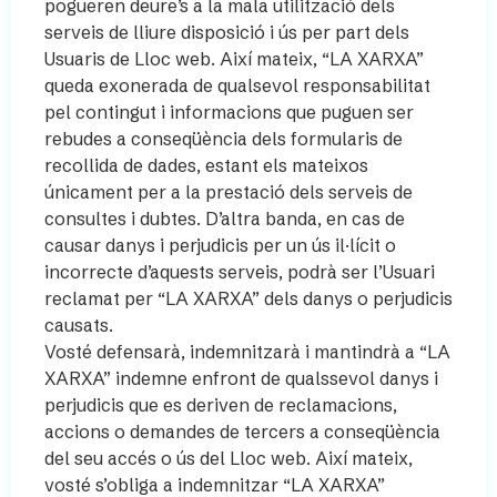
pogueren deure’s a la mala utilització dels
serveis de lliure disposició i ús per part dels
Usuaris de Lloc web. Així mateix, “LA XARXA”
queda exonerada de qualsevol responsabilitat
pel contingut i informacions que puguen ser
rebudes a conseqüència dels formularis de
recollida de dades, estant els mateixos
únicament per a la prestació dels serveis de
consultes i dubtes. D’altra banda, en cas de
causar danys i perjudicis per un ús il·lícit o
incorrecte d’aquests serveis, podrà ser l’Usuari
reclamat per “LA XARXA” dels danys o perjudicis
causats.
Vosté defensarà, indemnitzarà i mantindrà a “LA
XARXA” indemne enfront de qualssevol danys i
perjudicis que es deriven de reclamacions,
accions o demandes de tercers a conseqüència
del seu accés o ús del Lloc web. Així mateix,
vosté s’obliga a indemnitzar “LA XARXA”