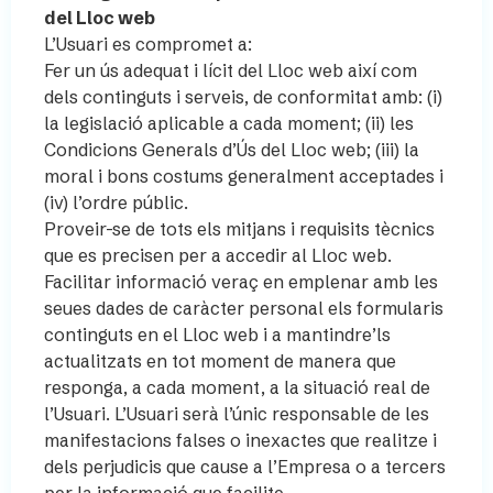
del Lloc web
L’Usuari es compromet a:
Fer un ús adequat i lícit del Lloc web així com
dels continguts i serveis, de conformitat amb: (i)
la legislació aplicable a cada moment; (ii) les
Condicions Generals d’Ús del Lloc web; (iii) la
moral i bons costums generalment acceptades i
(iv) l’ordre públic.
Proveir-se de tots els mitjans i requisits tècnics
que es precisen per a accedir al Lloc web.
Facilitar informació veraç en emplenar amb les
seues dades de caràcter personal els formularis
continguts en el Lloc web i a mantindre’ls
actualitzats en tot moment de manera que
responga, a cada moment, a la situació real de
l’Usuari. L’Usuari serà l’únic responsable de les
manifestacions falses o inexactes que realitze i
dels perjudicis que cause a l’Empresa o a tercers
per la informació que facilite.