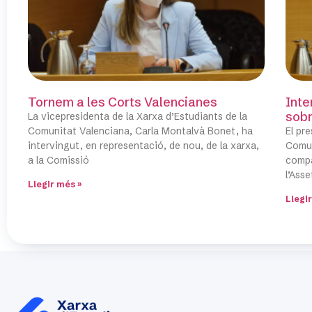
Tornem a les Corts Valencianes
Inte
sobr
La vicepresidenta de la Xarxa d’Estudiants de la
Comunitat Valenciana, Carla Montalvà Bonet, ha
El pr
intervingut, en representació, de nou, de la xarxa,
Comun
a la Comissió
compa
l’Ass
Llegir més »
Llegi