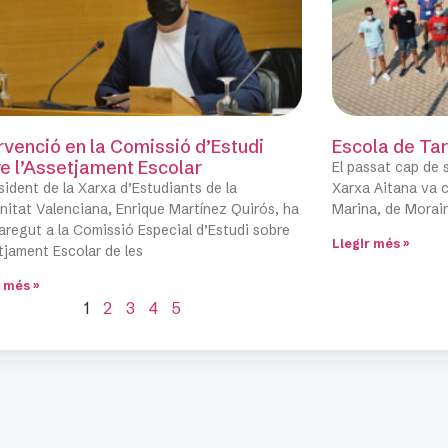
rvenció en la Comissió d’Estudi
Escola de Ta
e l’Assetjament Escolar
El passat cap de s
esident de la Xarxa d’Estudiants de la
Xarxa Aitana va ce
itat Valenciana, Enrique Martínez Quirós, ha
Marina, de Morair
regut a la Comissió Especial d’Estudi sobre
Llegir més »
etjament Escolar de les
r més »
1
2
3
4
5