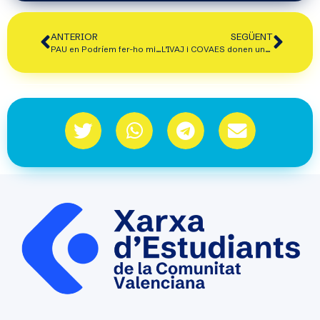
ANTERIOR
SEGÜENT
PAU en Podríem fer-ho millor
L’IVAJ i COVAES donen una espenta a Xarxa Aitana