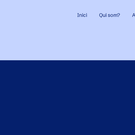
Inici
Qui som?
A