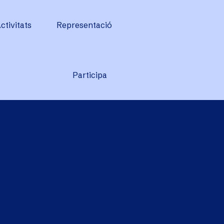
ctivitats
Representació
Participa