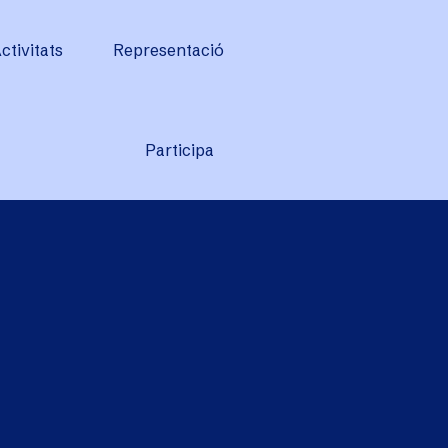
ctivitats
Representació
Participa