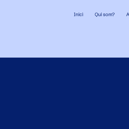
Inici
Qui som?
A