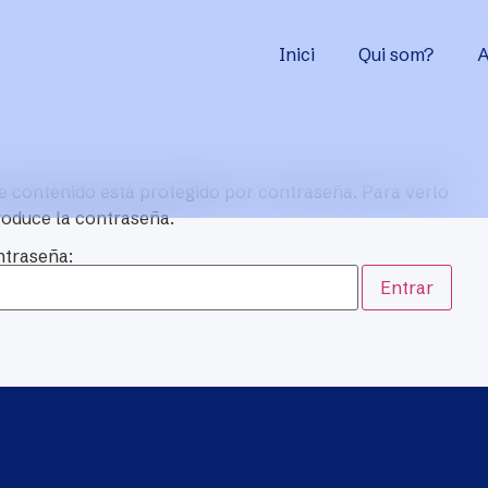
Inici
Qui som?
A
e contenido está protegido por contraseña. Para verlo
roduce la contraseña.
traseña: