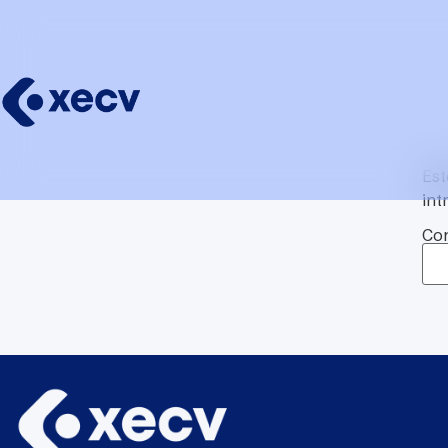
Est
int
Con