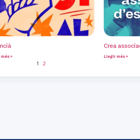
ncià
Crea associa
r més »
Llegir més »
1
2