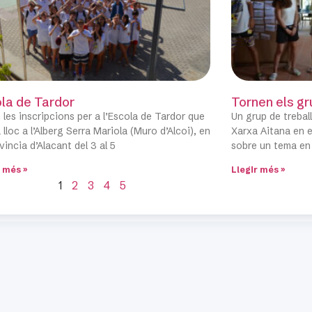
la de Tardor
Tornen els gr
 les inscripcions per a l’Escola de Tardor que
Un grup de trebal
 lloc a l’Alberg Serra Mariola (Muro d’Alcoi), en
Xarxa Aitana en el
vincia d’Alacant del 3 al 5
sobre un tema en
r més »
Llegir més »
1
2
3
4
5