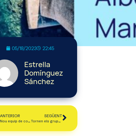
05/18/2023
22:45
Estrella
Domínguez
Sánchez
ANTERIOR
SEGÜENT
Nou equip de coordinació
Tornen els grups de treball