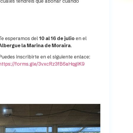
s cuales tendréis que abonar cuando
Te esperamos del
10 al 16 de julio
en el
Albergue la Marina de Moraira
.
Puedes inscribirte en el siguiente enlace:
https://forms.gle/3vxcRz3fB6aHqgiK9