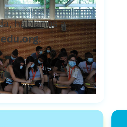
da, háblanos a
edu.org
.