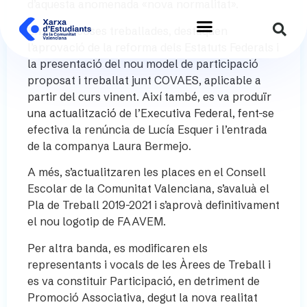
d’aquesta anomenada «nova normalitat».
Entre les coses treballades, destaquen
l’aprovació de la reforma dels Estatuts Federals i
la presentació del nou model de participació
proposat i treballat junt COVAES, aplicable a
partir del curs vinent. Així també, es va produïr
una actualització de l’Executiva Federal, fent-se
efectiva la renúncia de Lucía Esquer i l’entrada
de la companya Laura Bermejo.
A més, s’actualitzaren les places en el Consell
Escolar de la Comunitat Valenciana, s’avaluà el
Pla de Treball 2019-2021 i s’aprovà definitivament
el nou logotip de FAAVEM.
Per altra banda, es modificaren els
representants i vocals de les Àrees de Treball i
es va constituir Participació, en detriment de
Promoció Associativa, degut la nova realitat